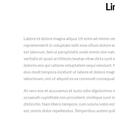
Li
Labore et dolore magna aliqua. Ut enim ad minim ven
reprehenderit in voluptate velit esse cillum dolore eu
est laborum. Sed ut perspiciatis unde omnis iste na
veritatis et quasi architecto beatae vitae dicta sun
dolores eos qui ratione voluptatem sequi nesciunt. 
eius modi tempora incidunt ut labore et dolore mag
laboriosam, nisi ut aliquid ex ea commodi consequat
At vero eos et accusamus et iusto odio dignissimos 
occaecati cupiditate non provident, similique sunt in
distinctio. Nam libero tempore, cum soluta nobis e
est, omnis dolor repellendus. Temporibus autem quibu