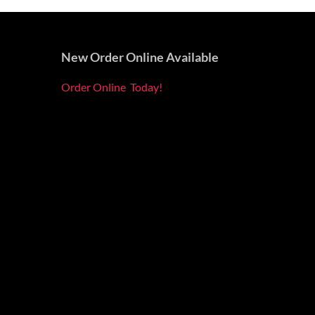
New Order Online Available
Order Online Today!
Back
To
Top