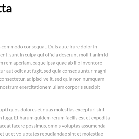
tta
ea commodo consequat. Duis aute irure dolor in
nt, sunt in culpa qui officia deserunt mollit anim id
m rem aperiam, eaque ipsa quae ab illo inventore
tur aut odit aut fugit, sed quia consequuntur magni
consectetur, adipisci velit, sed quia non numquam
nostrum exercitationem ullam corporis suscipit
upti quos dolores et quas molestias excepturi sint
um fuga. Et harum quidem rerum facilis est et expedita
placeat facere possimus, omnis voluptas assumenda
et ut et voluptates repudiandae sint et molestiae