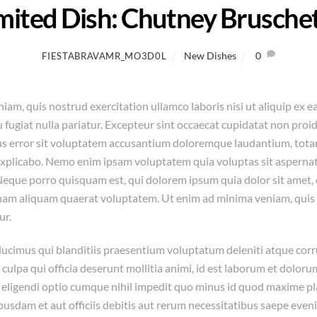
mited Dish: Chutney Brusche
New Dishes
0
FIESTABRAVAMR_MO3D0L
iam, quis nostrud exercitation ullamco laboris nisi ut aliquip ex 
 fugiat nulla pariatur. Excepteur sint occaecat cupidatat non proide
tus error sit voluptatem accusantium doloremque laudantium, tota
t explicabo. Nemo enim ipsam voluptatem quia voluptas sit asperna
Neque porro quisquam est, qui dolorem ipsum quia dolor sit amet, 
nam aliquam quaerat voluptatem. Ut enim ad minima veniam, quis 
ur.
ducimus qui blanditiis praesentium voluptatum deleniti atque corr
 culpa qui officia deserunt mollitia animi, id est laborum et dolor
st eligendi optio cumque nihil impedit quo minus id quod maxime 
sdam et aut officiis debitis aut rerum necessitatibus saepe eveni